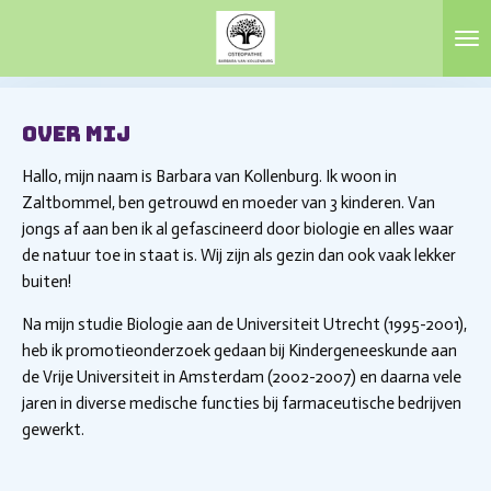
Ga
direct
naar
de
hoofdinhoud
Over mij
Hallo, mijn naam is Barbara van Kollenburg. Ik woon in
Zaltbommel, ben getrouwd en moeder van 3 kinderen.
Van
jongs af aan ben ik al gefascineerd door biologie en alles waar
de natuur toe in staat is. Wij zijn als gezin dan ook vaak lekker
buiten!
Na mijn studie Biologie aan de Universiteit Utrecht (1995-2001),
heb ik promotieonderzoek gedaan bij Kindergeneeskunde aan
de Vrije Universiteit in Amsterdam (2002-2007) en daarna vele
jaren in diverse medische functies bij farmaceutische bedrijven
gewerkt.